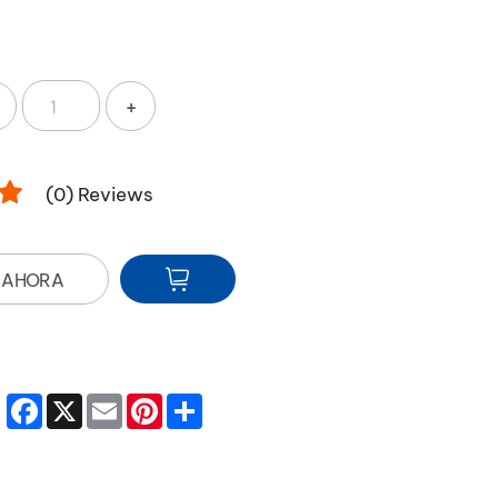
+
(
0
) Reviews
 AHORA
Facebook
X
Email
Pinterest
Share