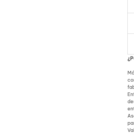
¿P
Má
co
fa
En
de
en
As
pa
Va