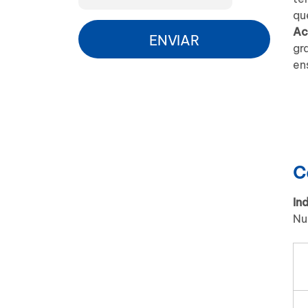
qu
Ac
ENVIAR
gr
en
C
In
Nu