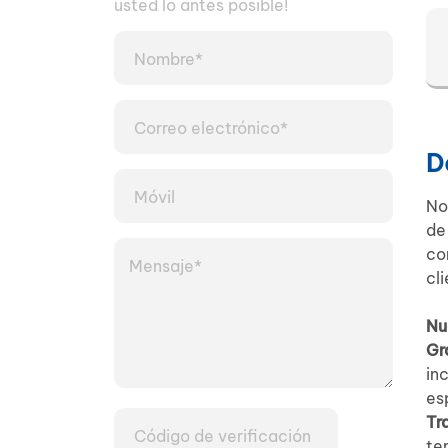
usted lo antes posible!
D
No
de
co
cl
Nu
Gr
in
es
Tr
te