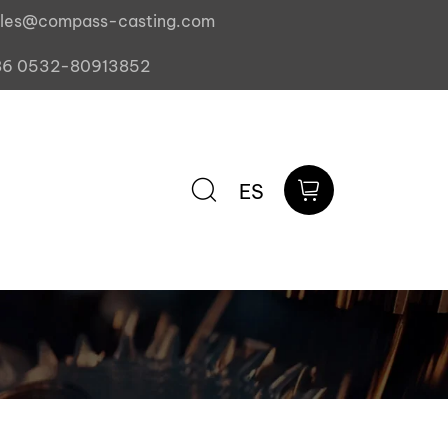
ales@compass-casting.com
86 0532-80913852
ES