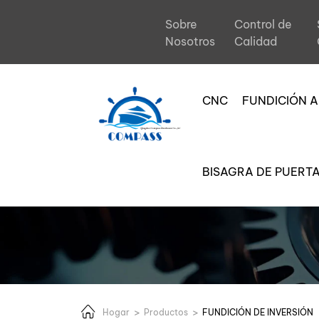
Piezas
Sobre
Control de
de
Nosotros
Calidad
fundición
CNC
FUNDICIÓN A
de
acero
BISAGRA DE PUERT
al
carbono
Hogar
Productos
FUNDICIÓN DE INVERSIÓN