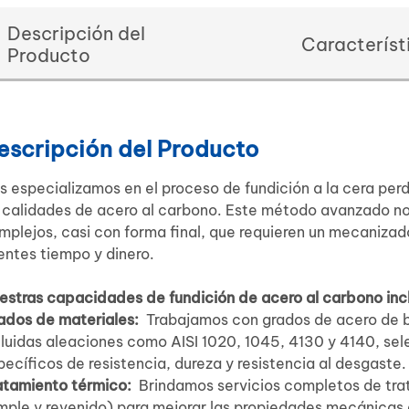
Descripción del
Característ
Producto
escripción del Producto
s especializamos en el proceso de fundición a la cera perd
 calidades de acero al carbono. Este método avanzado n
mplejos, casi con forma final, que requieren un mecaniza
ientes tiempo y dinero.
estras capacidades de fundición de acero al carbono inc
ados de materiales:
Trabajamos con grados de acero de b
cluidas aleaciones como AISI 1020, 1045, 4130 y 4140, sel
pecíficos de resistencia, dureza y resistencia al desgaste.
atamiento térmico:
Brindamos servicios completos de tr
mple y revenido) para mejorar las propiedades mecánicas 