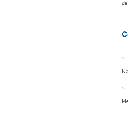
de
C
No
Me