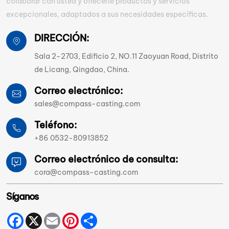
colaborar con usted y ofrecerle productos y servicios
excepcionales, adaptados a sus necesidades específicas.
DIRECCIÓN:
Sala 2-2703, Edificio 2, NO.11 Zaoyuan Road, Distrito
de Licang, Qingdao, China.
Correo electrónico:
sales@compass-casting.com
Teléfono:
+86 0532-80913852
Correo electrónico de consulta:
cora@compass-casting.com
Síganos
Facebook
X
Email
Pinterest
Share