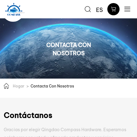
Qingdao
ES
Compass
Hardware
Co.,Ltd.
CONTACTA CON
NOSOTROS
Hogar
Contacta Con Nosotros
Contáctanos
Gracias por elegir Qingdao Compass Hardware. Esperamos