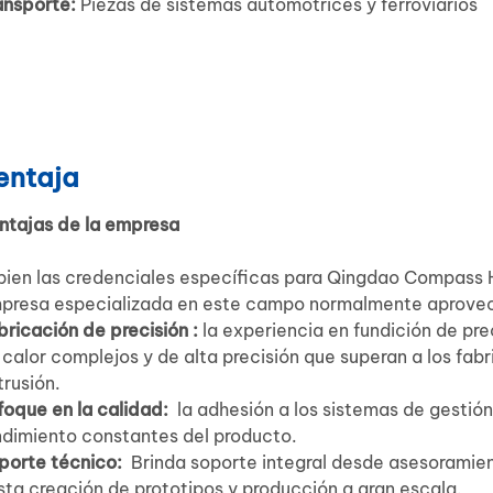
ansporte:
Piezas de sistemas automotrices y ferroviarios
entaja
ntajas de la empresa
 bien las credenciales específicas para Qingdao Compass 
presa especializada en este campo normalmente aprovecha
bricación de precisión :
la experiencia en fundición de pre
 calor complejos y de alta precisión que superan a los fa
trusión.
foque en la calidad:
la adhesión a los sistemas de gestión
ndimiento constantes del producto.
porte técnico:
Brinda soporte integral desde asesoramien
sta creación de prototipos y producción a gran escala.