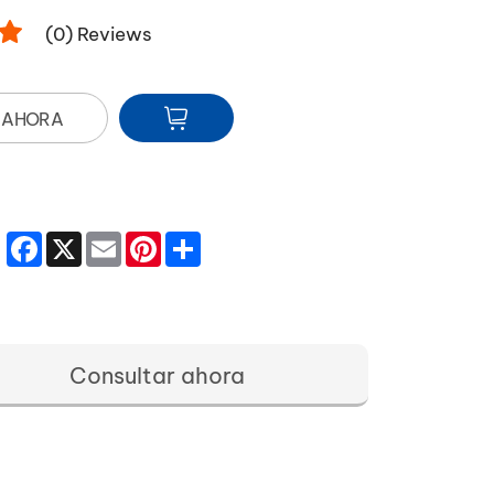
(
0
) Reviews
 AHORA
Facebook
X
Email
Pinterest
Share
Consultar ahora