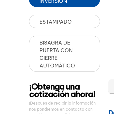
INVERSIÓN
ESTAMPADO
BISAGRA DE
PUERTA CON
CIERRE
AUTOMÁTICO
¡Obtenga una
cotización ahora!
¡Después de recibir la información
nos pondremos en contacto con
D