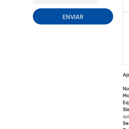
ENVIAR
Ap
Nu
Ma
Eq
Si
qu
Se