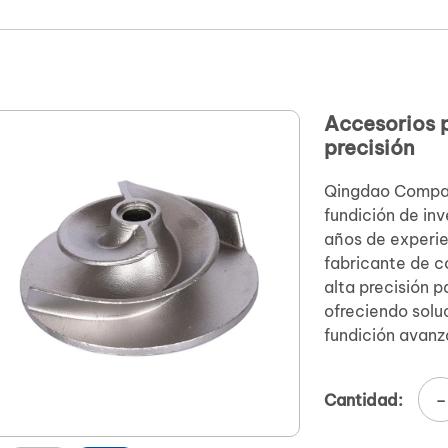
Accesorios p
precisión
Qingdao Compas
fundición de inv
años de experie
fabricante de 
alta precisión p
ofreciendo solu
fundición avanza
-
Cantidad: