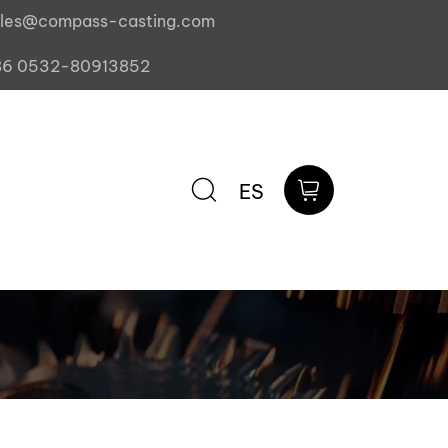
ales@compass-casting.com
86 0532-80913852
ES