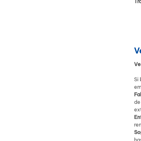
Tr
V
Ve
Si
em
Fa
de
ex
En
re
So
ha