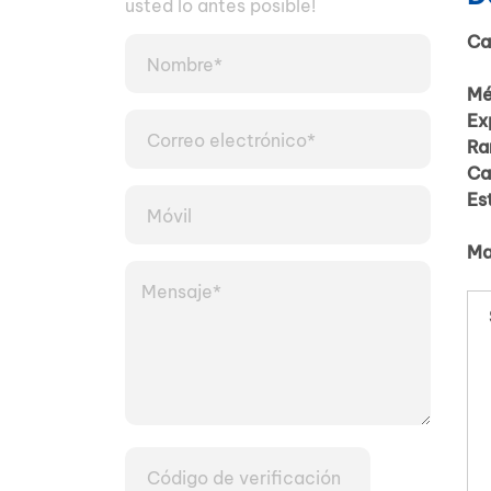
usted lo antes posible!
Ca
Mé
Ex
Ra
Ca
Es
Ma