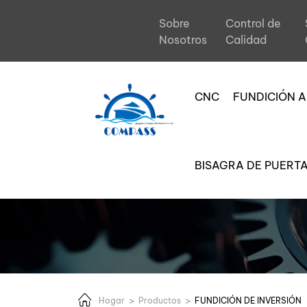
Accesorios
Sobre
Control de
para
Nosotros
Calidad
equipos
CNC
FUNDICIÓN A
de
fundición
BISAGRA DE PUERT
de
precisión
Hogar
Productos
FUNDICIÓN DE INVERSIÓN