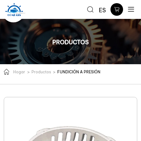
Base
ES
de
cubierta
para
PRODUCTOS
fundición
Hogar
Productos
FUNDICIÓN A PRESIÓN