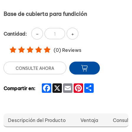
Base de cubierta para fundición
-
+
Cantidad:
(
0
) Reviews
CONSULTE AHORA
Facebook
X
Email
Pinterest
Share
Compartir en:
Descripción del Producto
Ventaja
Consult